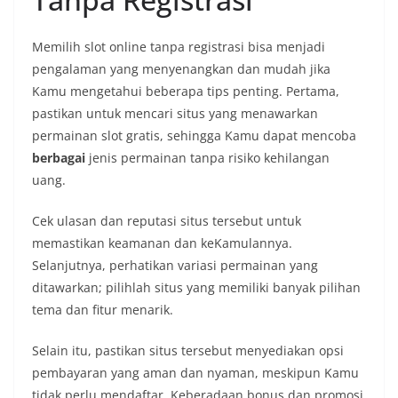
Memilih slot online tanpa registrasi bisa menjadi
pengalaman yang menyenangkan dan mudah jika
Kamu mengetahui beberapa tips penting. Pertama,
pastikan untuk mencari situs yang menawarkan
permainan slot gratis, sehingga Kamu dapat mencoba
berbagai
jenis permainan tanpa risiko kehilangan
uang.
Cek ulasan dan reputasi situs tersebut untuk
memastikan keamanan dan keKamulannya.
Selanjutnya, perhatikan variasi permainan yang
ditawarkan; pilihlah situs yang memiliki banyak pilihan
tema dan fitur menarik.
Selain itu, pastikan situs tersebut menyediakan opsi
pembayaran yang aman dan nyaman, meskipun Kamu
tidak perlu mendaftar. Keberadaan bonus dan promosi