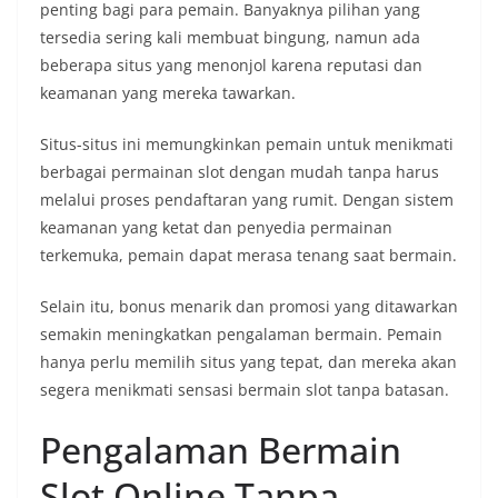
penting bagi para pemain. Banyaknya pilihan yang
tersedia sering kali membuat bingung, namun ada
beberapa situs yang menonjol karena reputasi dan
keamanan yang mereka tawarkan.
Situs-situs ini memungkinkan pemain untuk menikmati
berbagai permainan slot dengan mudah tanpa harus
melalui proses pendaftaran yang rumit. Dengan sistem
keamanan yang ketat dan penyedia permainan
terkemuka, pemain dapat merasa tenang saat bermain.
Selain itu, bonus menarik dan promosi yang ditawarkan
semakin meningkatkan pengalaman bermain. Pemain
hanya perlu memilih situs yang tepat, dan mereka akan
segera menikmati sensasi bermain slot tanpa batasan.
Pengalaman Bermain
Slot Online Tanpa