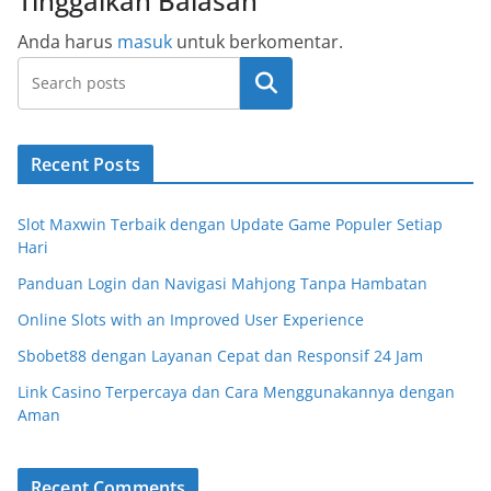
Tinggalkan Balasan
Anda harus
masuk
untuk berkomentar.
Cari
Recent Posts
Slot Maxwin Terbaik dengan Update Game Populer Setiap
Hari
Panduan Login dan Navigasi Mahjong Tanpa Hambatan
Online Slots with an Improved User Experience
Sbobet88 dengan Layanan Cepat dan Responsif 24 Jam
Link Casino Terpercaya dan Cara Menggunakannya dengan
Aman
Recent Comments