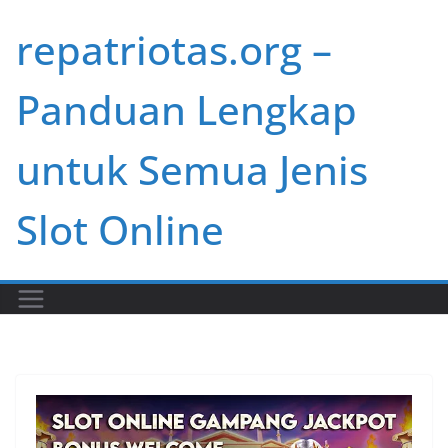
Skip
repatriotas.org –
to
content
Panduan Lengkap
untuk Semua Jenis
Slot Online