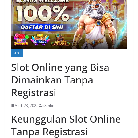
SLOT
Slot Online yang Bisa
Dimainkan Tanpa
Registrasi
April 23, 2025
o8mbc
Keunggulan Slot Online
Tanpa Registrasi