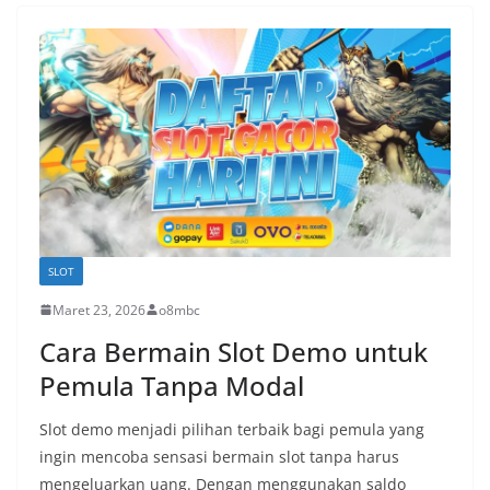
SLOT
Maret 23, 2026
o8mbc
Cara Bermain Slot Demo untuk
Pemula Tanpa Modal
Slot demo menjadi pilihan terbaik bagi pemula yang
ingin mencoba sensasi bermain slot tanpa harus
mengeluarkan uang. Dengan menggunakan saldo