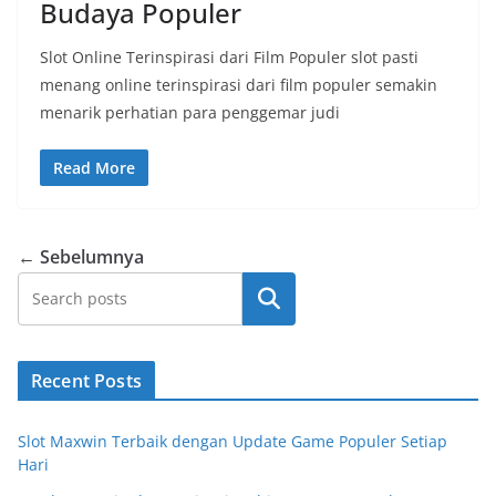
Budaya Populer
Slot Online Terinspirasi dari Film Populer slot pasti
menang online terinspirasi dari film populer semakin
menarik perhatian para penggemar judi
Read More
← Sebelumnya
Cari
Recent Posts
Slot Maxwin Terbaik dengan Update Game Populer Setiap
Hari