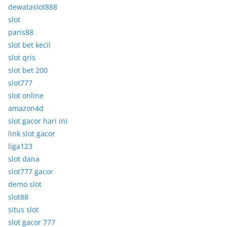
dewataslot888
slot
paris88
slot bet kecil
slot qris
slot bet 200
slot777
slot online
amazon4d
slot gacor hari ini
link slot gacor
liga123
slot dana
slot777 gacor
demo slot
slot88
situs slot
slot gacor 777