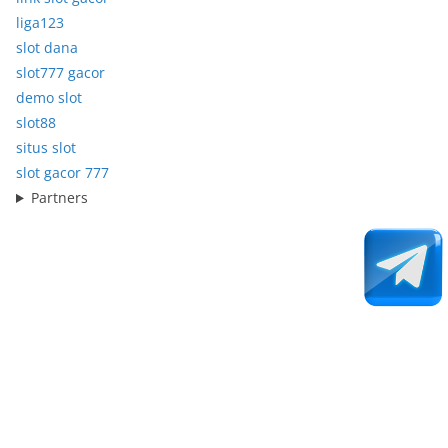
liga123
slot dana
slot777 gacor
demo slot
slot88
situs slot
slot gacor 777
Partners
Copyright © 2026
repatriotas.org – Panduan Lengkap untuk