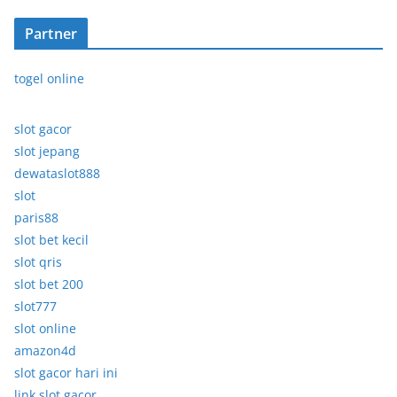
Partner
togel online
slot gacor
slot jepang
dewataslot888
slot
paris88
slot bet kecil
slot qris
slot bet 200
slot777
slot online
amazon4d
slot gacor hari ini
link slot gacor