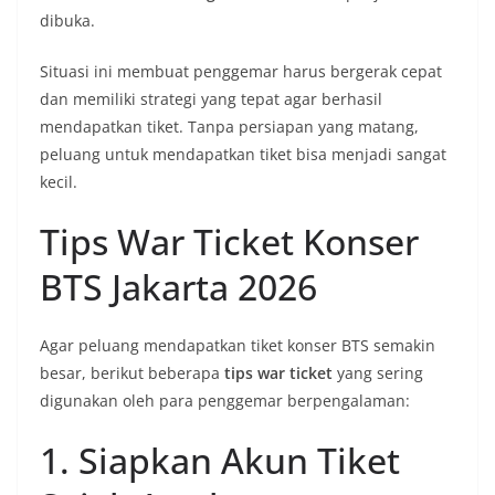
dibuka.
Situasi ini membuat penggemar harus bergerak cepat
dan memiliki strategi yang tepat agar berhasil
mendapatkan tiket. Tanpa persiapan yang matang,
peluang untuk mendapatkan tiket bisa menjadi sangat
kecil.
Tips War Ticket Konser
BTS Jakarta 2026
Agar peluang mendapatkan tiket konser BTS semakin
besar, berikut beberapa
tips war ticket
yang sering
digunakan oleh para penggemar berpengalaman:
1. Siapkan Akun Tiket