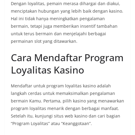
Dengan loyalitas, pemain merasa dihargai dan diakui,
menciptakan hubungan yang lebih baik dengan kasino.
Hal ini tidak hanya meningkatkan pengalaman
bermain, tetapi juga memberikan insentif tambahan
untuk terus bermain dan menjelajahi berbagai
permainan slot yang ditawarkan.
Cara Mendaftar Program
Loyalitas Kasino
Mendaftar untuk program loyalitas kasino adalah
langkah cerdas untuk memaksimalkan pengalaman
bermain Kamu. Pertama, pilih kasino yang menawarkan
program loyalitas menarik dengan berbagai manfaat.
Setelah itu, kunjungi situs web kasino dan cari bagian
“Program Loyalitas” atau “Keanggotaan”.