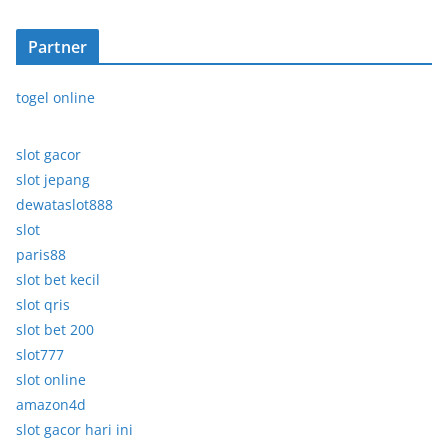
Partner
togel online
slot gacor
slot jepang
dewataslot888
slot
paris88
slot bet kecil
slot qris
slot bet 200
slot777
slot online
amazon4d
slot gacor hari ini