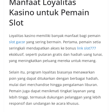
Manfaat Loyalitas
Kasino untuk Pemain
Slot
Loyalitas kasino memiliki banyak manfaat bagi pemain
slot gacor
yang sering bermain. Pertama, pemain setia
seringkali mendapatkan akses ke bonus
link slot777
eksklusif, seperti putaran gratis dan hadiah uang tunai,
yang meningkatkan peluang mereka untuk menang.
Selain itu, program loyalitas biasanya menawarkan
poin yang dapat ditukarkan dengan berbagai hadiah,
mulai dari merchandise hingga pengalaman liburan.
Pemain juga dapat menikmati tingkat layanan yang
lebih tinggi, termasuk dukungan pelanggan yang lebih
responsif dan undangan ke acara khusus.