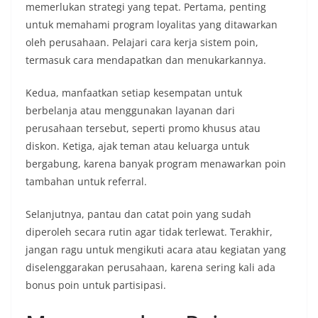
memerlukan strategi yang tepat. Pertama, penting
untuk memahami program loyalitas yang ditawarkan
oleh perusahaan. Pelajari cara kerja sistem poin,
termasuk cara mendapatkan dan menukarkannya.
Kedua, manfaatkan setiap kesempatan untuk
berbelanja atau menggunakan layanan dari
perusahaan tersebut, seperti promo khusus atau
diskon. Ketiga, ajak teman atau keluarga untuk
bergabung, karena banyak program menawarkan poin
tambahan untuk referral.
Selanjutnya, pantau dan catat poin yang sudah
diperoleh secara rutin agar tidak terlewat. Terakhir,
jangan ragu untuk mengikuti acara atau kegiatan yang
diselenggarakan perusahaan, karena sering kali ada
bonus poin untuk partisipasi.