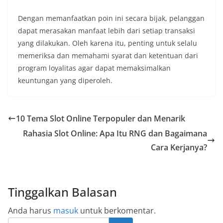
Dengan memanfaatkan poin ini secara bijak, pelanggan
dapat merasakan manfaat lebih dari setiap transaksi
yang dilakukan. Oleh karena itu, penting untuk selalu
memeriksa dan memahami syarat dan ketentuan dari
program loyalitas agar dapat memaksimalkan
keuntungan yang diperoleh.
10 Tema Slot Online Terpopuler dan Menarik
Rahasia Slot Online: Apa Itu RNG dan Bagaimana
Cara Kerjanya?
Tinggalkan Balasan
Anda harus
masuk
untuk berkomentar.