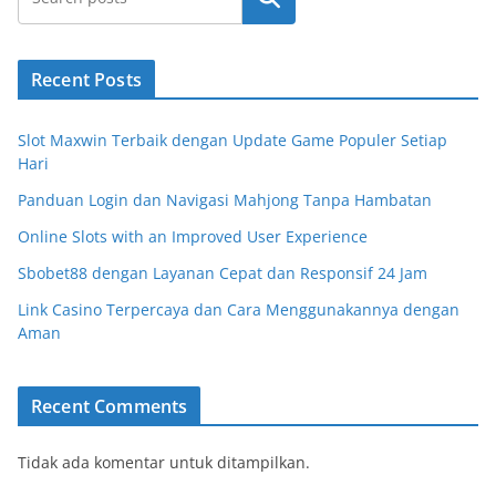
Recent Posts
Slot Maxwin Terbaik dengan Update Game Populer Setiap
Hari
Panduan Login dan Navigasi Mahjong Tanpa Hambatan
Online Slots with an Improved User Experience
Sbobet88 dengan Layanan Cepat dan Responsif 24 Jam
Link Casino Terpercaya dan Cara Menggunakannya dengan
Aman
Recent Comments
Tidak ada komentar untuk ditampilkan.