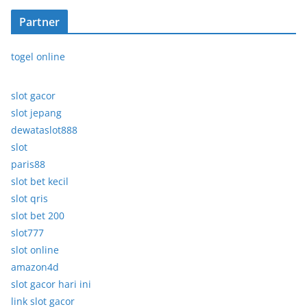
Partner
togel online
slot gacor
slot jepang
dewataslot888
slot
paris88
slot bet kecil
slot qris
slot bet 200
slot777
slot online
amazon4d
slot gacor hari ini
link slot gacor