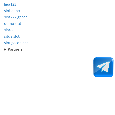
liga123
slot dana
slot777 gacor
demo slot
slot88
situs slot
slot gacor 777
Partners
Copyright © 2026
repatriotas.org – Panduan Lengkap untuk