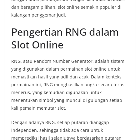
dan beragam pilihan, slot online semakin populer di
kalangan penggemar judi.
Pengertian RNG dalam
Slot Online
RNG, atau Random Number Generator, adalah sistem
yang digunakan dalam permainan slot online untuk
memastikan hasil yang adil dan acak. Dalam konteks
permainan ini, RNG menghasilkan angka secara terus-
menerus, yang kemudian digunakan untuk
menentukan simbol yang muncul di gulungan setiap
kali pemain memutar slot.
Dengan adanya RNG, setiap putaran dianggap
independen, sehingga tidak ada cara untuk
memprediksi hasil selanjutnya berdasarkan putaran