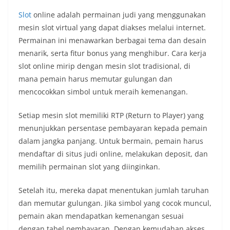
Slot
online adalah permainan judi yang menggunakan
mesin slot virtual yang dapat diakses melalui internet.
Permainan ini menawarkan berbagai tema dan desain
menarik, serta fitur bonus yang menghibur. Cara kerja
slot online mirip dengan mesin slot tradisional, di
mana pemain harus memutar gulungan dan
mencocokkan simbol untuk meraih kemenangan.
Setiap mesin slot memiliki RTP (Return to Player) yang
menunjukkan persentase pembayaran kepada pemain
dalam jangka panjang. Untuk bermain, pemain harus
mendaftar di situs judi online, melakukan deposit, dan
memilih permainan slot yang diinginkan.
Setelah itu, mereka dapat menentukan jumlah taruhan
dan memutar gulungan. Jika simbol yang cocok muncul,
pemain akan mendapatkan kemenangan sesuai
dengan tabel pembayaran. Dengan kemudahan akses