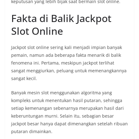
keputusan yang lebih bijak saat bermain slot online.
Fakta di Balik Jackpot
Slot Online
Jackpot slot online sering kali menjadi impian banyak
pemain, namun ada beberapa fakta menarik di balik
fenomena ini. Pertama, meskipun jackpot terlihat
sangat menggiurkan, peluang untuk memenangkannya
sangat kecil.
Banyak mesin slot menggunakan algoritma yang
kompleks untuk menentukan hasil putaran, sehingga
setiap kemenangan sebenarnya merupakan hasil dari
keberuntungan murni. Selain itu, sebagian besar
jackpot besar hanya dapat dimenangkan setelah ribuan
putaran dimainkan.